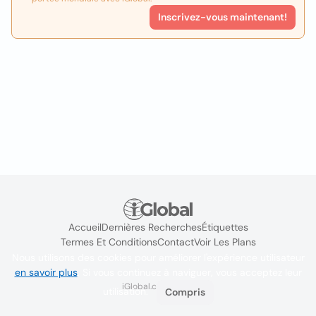
Inscrivez-vous maintenant!
Accueil
Dernières Recherches
Étiquettes
Termes Et Conditions
Contact
Voir Les Plans
Nous utilisons des cookies pour améliorer l'expérience utilisateur
en savoir plus
. Si vous continuez à naviguer, vous acceptez leur
iGlobal.co @ 2024
utilisation.
Compris