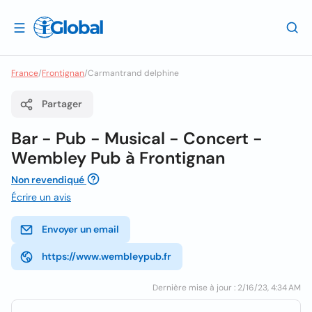
France
/
Frontignan
/
Carmantrand delphine
Partager
Bar - Pub - Musical - Concert -
Wembley Pub à Frontignan
Non revendiqué
Écrire un avis
Envoyer un email
https://www.wembleypub.fr
Dernière mise à jour : 2/16/23, 4:34 AM