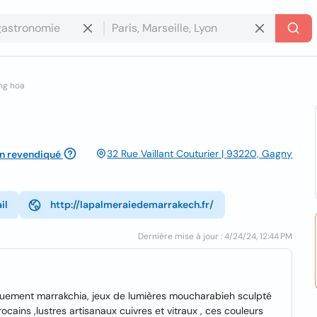
ng hoa
32 Rue Vaillant Couturier | 93220, Gagny
n revendiqué
il
http://lapalmeraiedemarrakech.fr/
Dernière mise à jour : 4/24/24, 12:44 PM
quement marrakchia, jeux de lumières moucharabieh sculpté
ocains ,lustres artisanaux cuivres et vitraux , ces couleurs