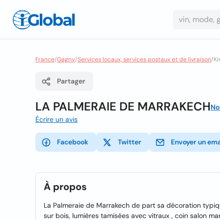
France
/
Gagny
/
Services locaux, services postaux et de livraison
/
Ki
Partager
LA PALMERAIE DE MARRAKECH
No
Écrire un avis
Facebook
Twitter
Envoyer un ema
À propos
La Palmeraie de Marrakech de part sa décoration typi
sur bois, lumières tamisées avec vitraux , coin salon mar