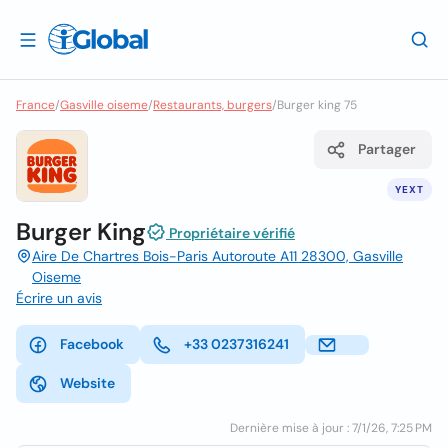
France
/
Gasville oiseme
/
Restaurants, burgers
/
Burger king 75
Partager
YEXT
Burger King
Propriétaire vérifié
Aire De Chartres Bois-Paris Autoroute A11 28300, Gasville
Oiseme
Écrire un avis
Facebook
+33 0237316241
Website
Dernière mise à jour : 7/1/26, 7:25 PM