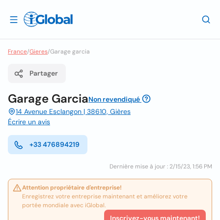
France
/
Gieres
/
Garage garcia
Partager
Garage Garcia
Non revendiqué
14 Avenue Esclangon | 38610, Gières
Écrire un avis
+33 476894219
Dernière mise à jour : 2/15/23, 1:56 PM
Attention propriétaire d'entreprise!
Enregistrez votre entreprise maintenant et améliorez votre
portée mondiale avec iGlobal.
Inscrivez-vous maintenant!