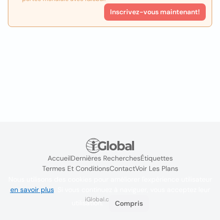
Inscrivez-vous maintenant!
Accueil
Dernières Recherches
Étiquettes
Termes Et Conditions
Contact
Voir Les Plans
Nous utilisons des cookies pour améliorer l'expérience utilisateur
en savoir plus
. Si vous continuez à naviguer, vous acceptez leur
iGlobal.co @ 2024
utilisation.
Compris