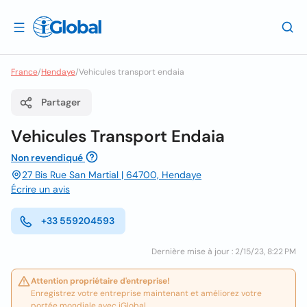
France
/
Hendaye
/
Vehicules transport endaia
Partager
Vehicules Transport Endaia
Non revendiqué
27 Bis Rue San Martial | 64700, Hendaye
Écrire un avis
+33 559204593
Dernière mise à jour : 2/15/23, 8:22 PM
Attention propriétaire d'entreprise!
Enregistrez votre entreprise maintenant et améliorez votre
portée mondiale avec iGlobal.