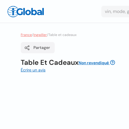
France
/
Ingwiller
/
Table et cadeaux
Partager
Table Et Cadeaux
Non revendiqué
Écrire un avis