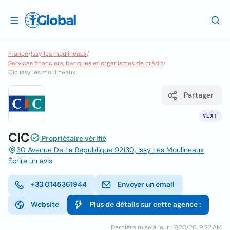
France
/
Issy les moulineaux
/
Services financiers, banques et organismes de crédit
/
Cic issy les moulineaux
Partager
YEXT
CIC
Propriétaire vérifié
30 Avenue De La Republique 92130, Issy Les Moulineaux
Écrire un avis
+33 0145361944
Envoyer un email
Website
Plus de détails sur cette agence :
Dernière mise à jour : 7/20/26, 9:22 AM