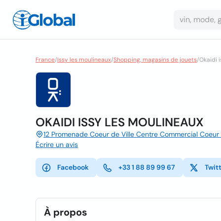
France
/
Issy les moulineaux
/
Shopping, magasins de jouets
/
Okaidi 
OKAIDI ISSY LES MOULINEAUX
12 Promenade Coeur de Ville Centre Commercial Coeur D
Écrire un avis
Facebook
+33 1 88 89 99 67
Twit
À propos