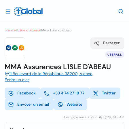
France
/
L isle d abeau
/
Mma l isle d abeau
Partager
UBERALL
MMA Assurances L'ISLE D'ABEAU
11 Boulevard de la République 38200, Vienne
Écrire un avis
Facebook
+33 4 74 27 18 77
Twitter
Envoyer un email
Website
Dernière mise à jour : 4/13/26, 8:01 AM