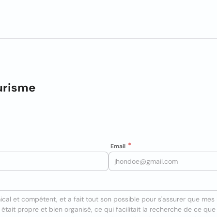
urisme
Email