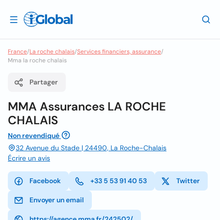
France
/
La roche chalais
/
Services financiers, assurance
/
Mma la roche chalais
Partager
MMA Assurances LA ROCHE
CHALAIS
Non revendiqué
32 Avenue du Stade | 24490, La Roche-Chalais
Écrire un avis
Facebook
+33 5 53 91 40 53
Twitter
Envoyer un email
https://agence.mma.fr/242502/