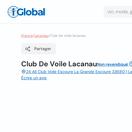
France
/
Lacanau
/
Club de voile lacanau
Partager
Club De Voile Lacanau
Non revendiqué
24 All Club Voile Escoure La Grande Escoure 33680 | 
Écrire un avis