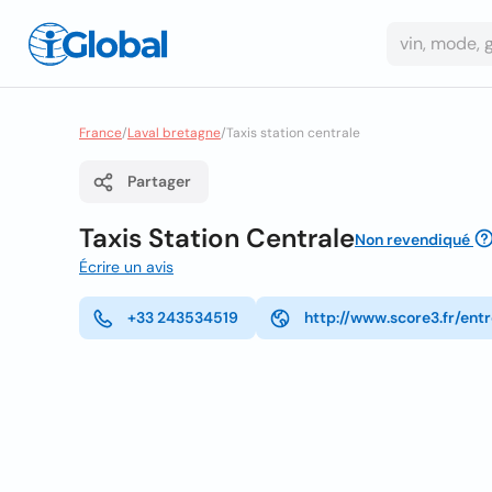
France
/
Laval bretagne
/
Taxis station centrale
Partager
Taxis Station Centrale
Non revendiqué
Écrire un avis
+33 243534519
http://www.score3.fr/ent