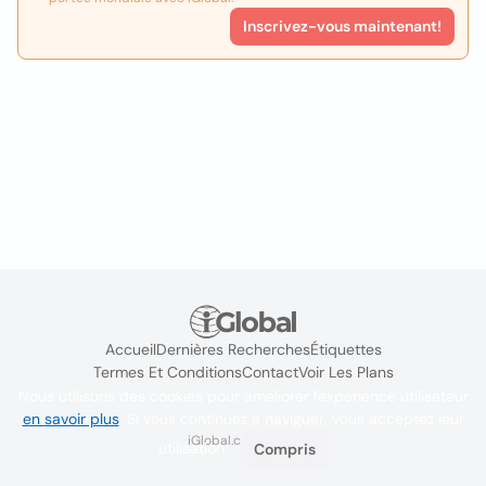
Inscrivez-vous maintenant!
Accueil
Dernières Recherches
Étiquettes
Termes Et Conditions
Contact
Voir Les Plans
Nous utilisons des cookies pour améliorer l'expérience utilisateur
en savoir plus
. Si vous continuez à naviguer, vous acceptez leur
iGlobal.co @ 2024
utilisation.
Compris