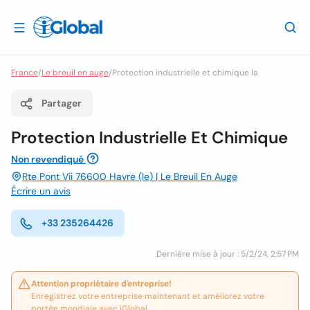
France
/
Le breuil en auge
/
Protection industrielle et chimique la
Partager
Protection Industrielle Et Chimique
Non revendiqué
Rte Pont Vii 76600 Havre (le) | Le Breuil En Auge
Écrire un avis
+33 235264426
Dernière mise à jour : 5/2/24, 2:57 PM
Attention propriétaire d'entreprise!
Enregistrez votre entreprise maintenant et améliorez votre
portée mondiale avec iGlobal.