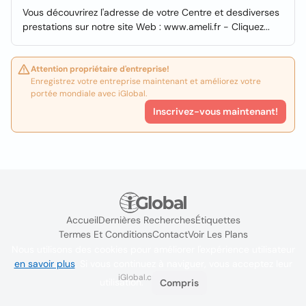
Vous découvrirez l'adresse de votre Centre et desdiverses
prestations sur notre site Web : www.ameli.fr - Cliquez...
Attention propriétaire d'entreprise!
Enregistrez votre entreprise maintenant et améliorez votre
portée mondiale avec iGlobal.
Inscrivez-vous maintenant!
Accueil
Dernières Recherches
Étiquettes
Termes Et Conditions
Contact
Voir Les Plans
Nous utilisons des cookies pour améliorer l'expérience utilisateur
en savoir plus
. Si vous continuez à naviguer, vous acceptez leur
iGlobal.co @ 2024
utilisation.
Compris