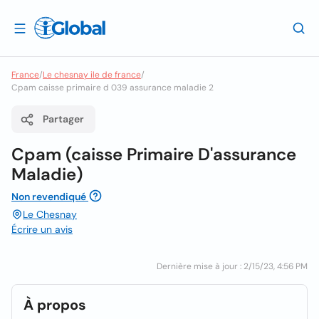
France
/
Le chesnay ile de france
/
Cpam caisse primaire d 039 assurance maladie 2
Partager
Cpam (caisse Primaire D'assurance
Maladie)
Non revendiqué
Le Chesnay
Écrire un avis
Dernière mise à jour : 2/15/23, 4:56 PM
À propos