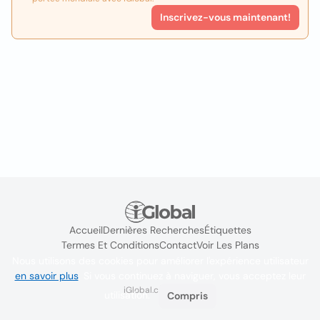
Inscrivez-vous maintenant!
Accueil
Dernières Recherches
Étiquettes
Termes Et Conditions
Contact
Voir Les Plans
Nous utilisons des cookies pour améliorer l'expérience utilisateur
en savoir plus
. Si vous continuez à naviguer, vous acceptez leur
iGlobal.co @ 2024
utilisation.
Compris