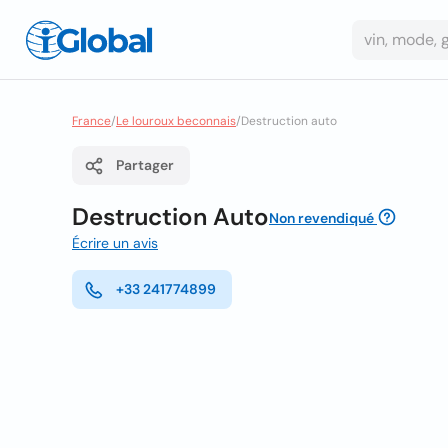
France
/
Le louroux beconnais
/
Destruction auto
Partager
Destruction Auto
Non revendiqué
Écrire un avis
+33 241774899