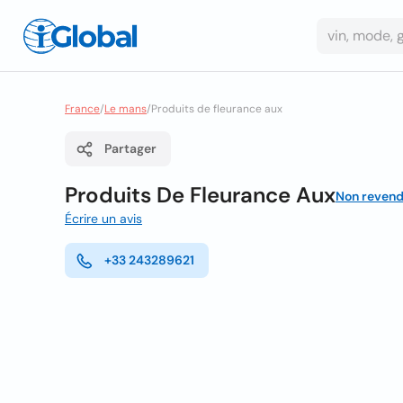
France
/
Le mans
/
Produits de fleurance aux
Partager
Produits De Fleurance Aux
Non revend
Écrire un avis
+33 243289621