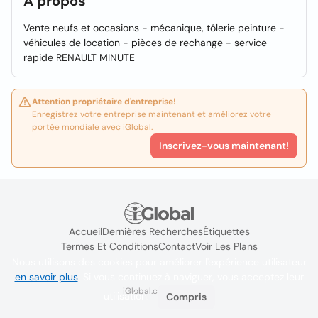
À propos
Vente neufs et occasions - mécanique, tôlerie peinture -
véhicules de location - pièces de rechange - service
rapide RENAULT MINUTE
Attention propriétaire d'entreprise!
Enregistrez votre entreprise maintenant et améliorez votre
portée mondiale avec iGlobal.
Inscrivez-vous maintenant!
Accueil
Dernières Recherches
Étiquettes
Termes Et Conditions
Contact
Voir Les Plans
Nous utilisons des cookies pour améliorer l'expérience utilisateur
en savoir plus
. Si vous continuez à naviguer, vous acceptez leur
iGlobal.co @ 2024
utilisation.
Compris