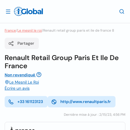
France
/
Le mesnil le roi
/
Renault retail group paris et ile de france 8
Partager
Renault Retail Group Paris Et Ile De
France
Non revendiqué
Le Mesnil Le Roi
Écrire un avis
+33 161123123
http://www.renaultparis.fr
Dernière mise à jour : 2/15/23, 4:56 PM