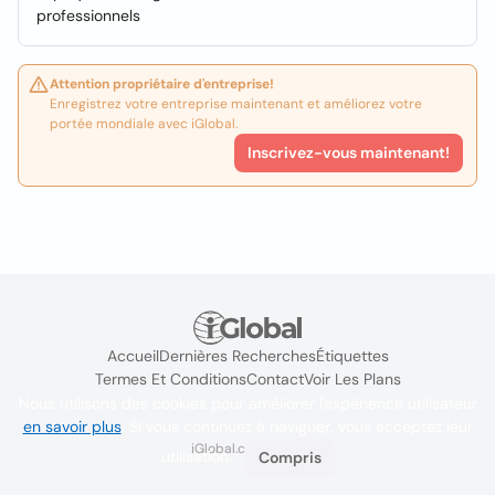
professionnels
Attention propriétaire d'entreprise!
Enregistrez votre entreprise maintenant et améliorez votre
portée mondiale avec iGlobal.
Inscrivez-vous maintenant!
Accueil
Dernières Recherches
Étiquettes
Termes Et Conditions
Contact
Voir Les Plans
Nous utilisons des cookies pour améliorer l'expérience utilisateur
en savoir plus
. Si vous continuez à naviguer, vous acceptez leur
iGlobal.co @ 2024
utilisation.
Compris