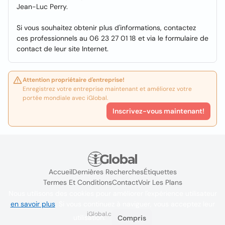
Jean-Luc Perry.
Si vous souhaitez obtenir plus d'informations, contactez
ces professionnels au 06 23 27 01 18 et via le formulaire de
contact de leur site Internet.
Attention propriétaire d'entreprise!
Enregistrez votre entreprise maintenant et améliorez votre
portée mondiale avec iGlobal.
Inscrivez-vous maintenant!
Accueil
Dernières Recherches
Étiquettes
Termes Et Conditions
Contact
Voir Les Plans
Nous utilisons des cookies pour améliorer l'expérience utilisateur
en savoir plus
. Si vous continuez à naviguer, vous acceptez leur
iGlobal.co @ 2024
utilisation.
Compris