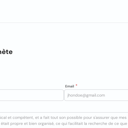
nète
Email