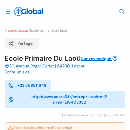
France
/
Lescar
/
Ecole primaire du laou
Partager
Ecole Primaire Du Laoü
Non revendiqué
30 Avenue Roger Cadet | 64230, Lescar
Écrire un avis
+33 559811649
http://www.score3.fr/entreprise.shtml?
siren=216403352
Dernière mise à jour : 3/20/23, 11:06 AM
Attention propriétaire d'entreprise!