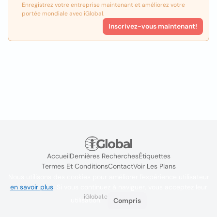
Enregistrez votre entreprise maintenant et améliorez votre
portée mondiale avec iGlobal.
Inscrivez-vous maintenant!
Accueil
Dernières Recherches
Étiquettes
Termes Et Conditions
Contact
Voir Les Plans
Nous utilisons des cookies pour améliorer l'expérience utilisateur
en savoir plus
. Si vous continuez à naviguer, vous acceptez leur
iGlobal.co @ 2024
utilisation.
Compris