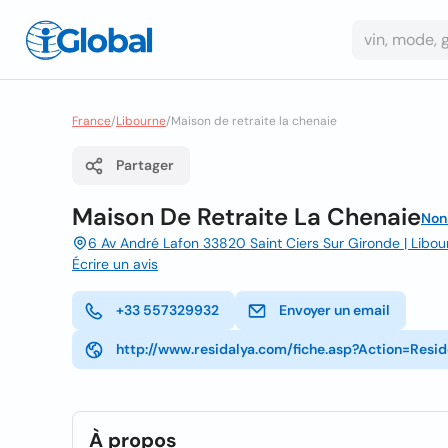
France
/
Libourne
/
Maison de retraite la chenaie
Partager
Maison De Retraite La Chenaie
Non
6 Av André Lafon 33820 Saint Ciers Sur Gironde | Libou
Écrire un avis
+33 557329932
Envoyer un email
http://www.residalya.com/fiche.asp?Action=Resi
À propos