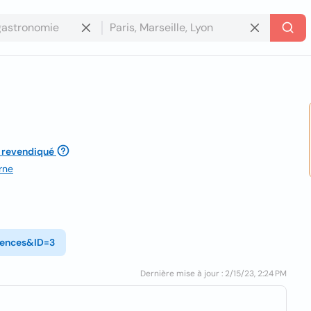
 revendiqué
rne
dences&ID=3
Dernière mise à jour : 2/15/23, 2:24 PM