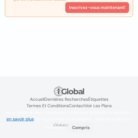
Inscrivez-vous maintenant!
Accueil
Dernières Recherches
Étiquettes
Termes Et Conditions
Contact
Voir Les Plans
Nous utilisons des cookies pour améliorer l'expérience utilisateur
en savoir plus
. Si vous continuez à naviguer, vous acceptez leur
iGlobal.co @ 2024
utilisation.
Compris