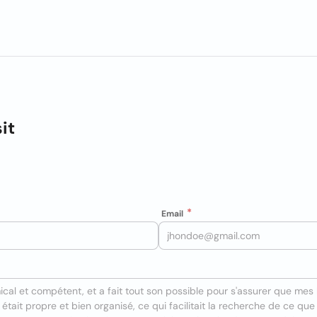
it
Email