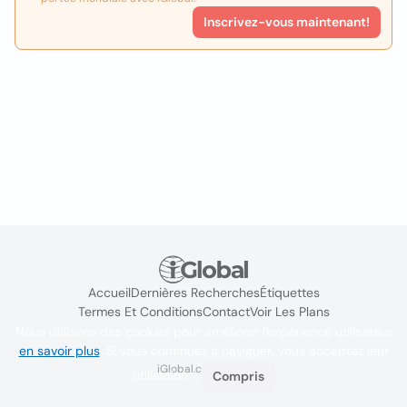
Inscrivez-vous maintenant!
Accueil
Dernières Recherches
Étiquettes
Termes Et Conditions
Contact
Voir Les Plans
Nous utilisons des cookies pour améliorer l'expérience utilisateur
en savoir plus
. Si vous continuez à naviguer, vous acceptez leur
iGlobal.co @ 2024
utilisation.
Compris