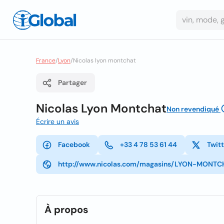
France
/
Lyon
/
Nicolas lyon montchat
Partager
Nicolas Lyon Montchat
Non revendiqué
Écrire un avis
Facebook
+33 4 78 53 61 44
Twit
http://www.nicolas.com/magasins/LYON-MONTC
À propos