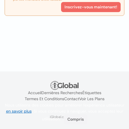
Inscrivez-vous maintenant!
Accueil
Dernières Recherches
Étiquettes
Termes Et Conditions
Contact
Voir Les Plans
Nous utilisons des cookies pour améliorer l'expérience utilisateur
en savoir plus
. Si vous continuez à naviguer, vous acceptez leur
iGlobal.co @ 2024
utilisation.
Compris