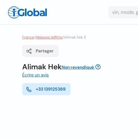
France
/
Maisons laffitte
/
Alimak hek 2
Partager
Alimak Hek
Non revendiqué
Écrire un avis
+33 139125389