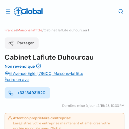
France
/
Maisons laffitte
/
Cabinet laflute duhourcau 1
Partager
Cabinet Laflute Duhourcau
Non revendiqué
6 Avenue Eglé | 78600, Maisons-laffitte
Écrire un avis
+33 134931920
Dernière mise à jour : 2/15/23, 10:33 PM
Attention propriétaire d'entreprise!
Enregistrez votre entreprise maintenant et améliorez votre
portée mondiale avec iGlobal.