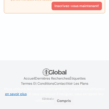
Inscrivez-vous maintenant!
Accueil
Dernières Recherches
Étiquettes
Termes Et Conditions
Contact
Voir Les Plans
Nous utilisons des cookies pour améliorer l'expérience utilisateur
en savoir plus
. Si vous continuez à naviguer, vous acceptez leur
iGlobal.co @ 2024
utilisation.
Compris