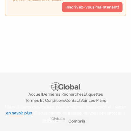
Inscrivez-vous maintenant!
Accueil
Dernières Recherches
Étiquettes
Termes Et Conditions
Contact
Voir Les Plans
Nous utilisons des cookies pour améliorer l'expérience utilisateur
en savoir plus
. Si vous continuez à naviguer, vous acceptez leur
iGlobal.co @ 2024
utilisation.
Compris