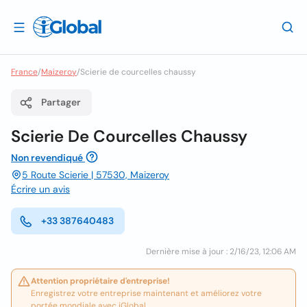
France
/
Maizeroy
/
Scierie de courcelles chaussy
Partager
Scierie De Courcelles Chaussy
Non revendiqué
5 Route Scierie | 57530, Maizeroy
Écrire un avis
+33 387640483
Dernière mise à jour : 2/16/23, 12:06 AM
Attention propriétaire d'entreprise!
Enregistrez votre entreprise maintenant et améliorez votre
portée mondiale avec iGlobal.