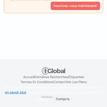
Inscrivez-vous maintenant!
Accueil
Dernières Recherches
Étiquettes
Termes Et Conditions
Contact
Voir Les Plans
Nous utilisons des cookies pour améliorer l'expérience utilisateur
en savoir plus
. Si vous continuez à naviguer, vous acceptez leur
iGlobal.co @ 2024
utilisation.
Compris