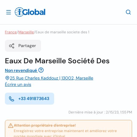
France
/
Marseille
/
Eaux de marseille societe des 1
Partager
Eaux De Marseille Société Des
Non revendiqué
25 Rue Charles Kaddouz | 13002, Marseille
Écrire un avis
+33 491873643
Dernière mise à jour : 2/15/23, 1:55 PM
Attention propriétaire d'entreprise!
Enregistrez votre entreprise maintenant et améliorez votre
portée mondiale avec iGlobal.