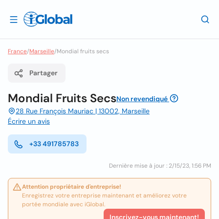
France
/
Marseille
/
Mondial fruits secs
Partager
Mondial Fruits Secs
Non revendiqué
28 Rue François Mauriac | 13002, Marseille
Écrire un avis
+33 491785783
Dernière mise à jour : 2/15/23, 1:56 PM
Attention propriétaire d'entreprise!
Enregistrez votre entreprise maintenant et améliorez votre
portée mondiale avec iGlobal.
Inscrivez-vous maintenant!