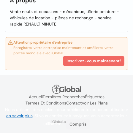
À propos
Vente neufs et occasions - mécanique, tôlerie peinture -
véhicules de location - pièces de rechange - service
rapide RENAULT MINUTE
Attention propriétaire d'entreprise!
Enregistrez votre entreprise maintenant et améliorez votre
portée mondiale avec iGlobal.
Inscrivez-vous maintenant!
Accueil
Dernières Recherches
Étiquettes
Termes Et Conditions
Contact
Voir Les Plans
Nous utilisons des cookies pour améliorer l'expérience utilisateur
en savoir plus
. Si vous continuez à naviguer, vous acceptez leur
iGlobal.co @ 2024
utilisation.
Compris