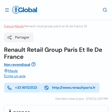
France
/
Maule
/
Renault retail group paris et ile de france 10
Partager
Renault Retail Group Paris Et Ile De
France
Non revendiqué
Maule
Écrire un avis
+33 161123123
http://www.renaultparis.fr
Dernière mise à jour : 2/15/23, 4:57 PM