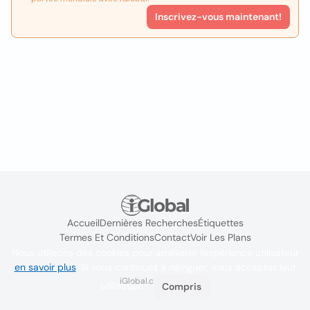
Inscrivez-vous maintenant!
Accueil
Dernières Recherches
Étiquettes
Termes Et Conditions
Contact
Voir Les Plans
Nous utilisons des cookies pour améliorer l'expérience utilisateur
en savoir plus
. Si vous continuez à naviguer, vous acceptez leur
iGlobal.co @ 2024
utilisation.
Compris