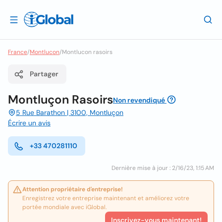
France
/
Montlucon
/
Montlucon rasoirs
Partager
Montluçon Rasoirs
Non revendiqué
5 Rue Barathon | 3100, Montluçon
Écrire un avis
+33 470281110
Dernière mise à jour : 2/16/23, 1:15 AM
Attention propriétaire d'entreprise!
Enregistrez votre entreprise maintenant et améliorez votre
portée mondiale avec iGlobal.
Inscrivez-vous maintenant!