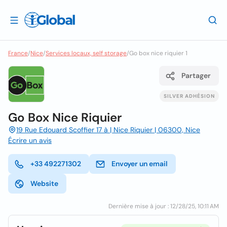
France
/
Nice
/
Services locaux, self storage
/
Go box nice riquier 1
Partager
SILVER ADHÉSION
Go Box Nice Riquier
19 Rue Edouard Scoffier 17 à | Nice Riquier | 06300, Nice
Écrire un avis
+33 492271302
Envoyer un email
Website
Dernière mise à jour : 12/28/25, 10:11 AM