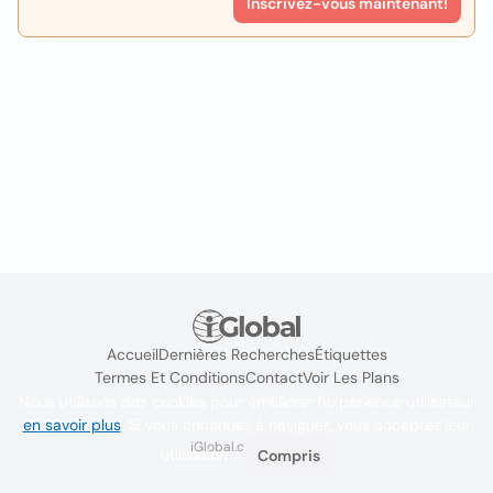
Inscrivez-vous maintenant!
Accueil
Dernières Recherches
Étiquettes
Termes Et Conditions
Contact
Voir Les Plans
Nous utilisons des cookies pour améliorer l'expérience utilisateur
en savoir plus
. Si vous continuez à naviguer, vous acceptez leur
iGlobal.co @ 2024
utilisation.
Compris