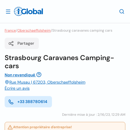
France
/
Oberschaeffolsheim
/
Strasbourg caravanes camping cars
Partager
Strasbourg Caravanes Camping-
cars
Non revendiqué
Rue Musau | 67203, Oberschaeffolsheim
Écrire un avis
+33 388780614
Dernière mise à jour : 2/16/23, 12:29 AM
Attention propriétaire d'entreprise!