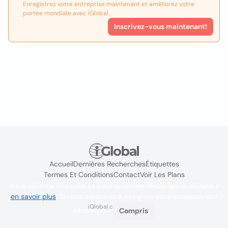
Enregistrez votre entreprise maintenant et améliorez votre
portée mondiale avec iGlobal.
Inscrivez-vous maintenant!
Accueil
Dernières Recherches
Étiquettes
Termes Et Conditions
Contact
Voir Les Plans
Nous utilisons des cookies pour améliorer l'expérience utilisateur
en savoir plus
. Si vous continuez à naviguer, vous acceptez leur
iGlobal.co @ 2024
utilisation.
Compris