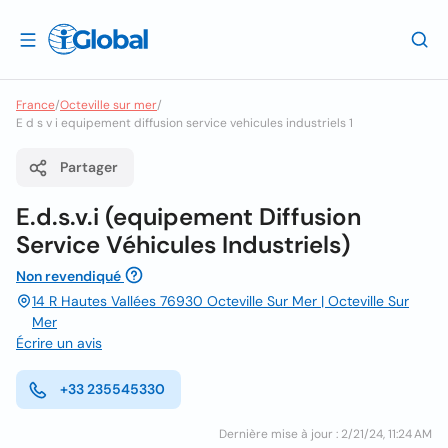
France
/
Octeville sur mer
/
E d s v i equipement diffusion service vehicules industriels 1
Partager
E.d.s.v.i (equipement Diffusion
Service Véhicules Industriels)
Non revendiqué
14 R Hautes Vallées 76930 Octeville Sur Mer | Octeville Sur
Mer
Écrire un avis
+33 235545330
Dernière mise à jour : 2/21/24, 11:24 AM