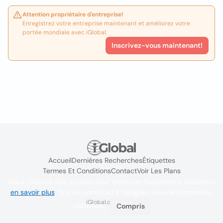
Attention propriétaire d'entreprise!
Enregistrez votre entreprise maintenant et améliorez votre
portée mondiale avec iGlobal.
Inscrivez-vous maintenant!
Accueil
Dernières Recherches
Étiquettes
Termes Et Conditions
Contact
Voir Les Plans
Nous utilisons des cookies pour améliorer l'expérience utilisateur
en savoir plus
. Si vous continuez à naviguer, vous acceptez leur
iGlobal.co @ 2024
utilisation.
Compris