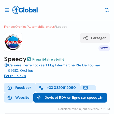
France
/
Orchies
/
Automobile, pneus
/
Speedy
Partager
YEXT
Speedy
Propriétaire vérifié
Carrière Pierre Tockaert Pkg Intermarché Rte De Tournai
59310, Orchies
Écrire un avis
Facebook
+33 0320612050
Website
Devis et RDV en ligne sur speedy.fr
Dernière mise à jour : 8/3/26, 7:12 PM