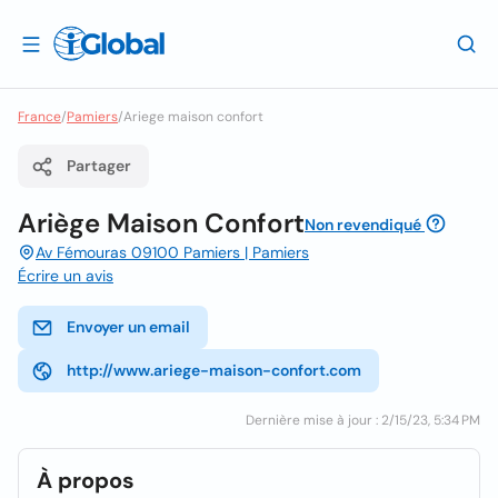
France
/
Pamiers
/
Ariege maison confort
Partager
Ariège Maison Confort
Non revendiqué
Av Fémouras 09100 Pamiers | Pamiers
Écrire un avis
Envoyer un email
http://www.ariege-maison-confort.com
Dernière mise à jour : 2/15/23, 5:34 PM
À propos