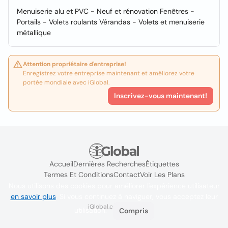
Menuiserie alu et PVC - Neuf et rénovation Fenêtres -
Portails - Volets roulants Vérandas - Volets et menuiserie
métallique
Attention propriétaire d'entreprise!
Enregistrez votre entreprise maintenant et améliorez votre
portée mondiale avec iGlobal.
Inscrivez-vous maintenant!
Accueil
Dernières Recherches
Étiquettes
Termes Et Conditions
Contact
Voir Les Plans
Nous utilisons des cookies pour améliorer l'expérience utilisateur
en savoir plus
. Si vous continuez à naviguer, vous acceptez leur
iGlobal.co @ 2024
utilisation.
Compris