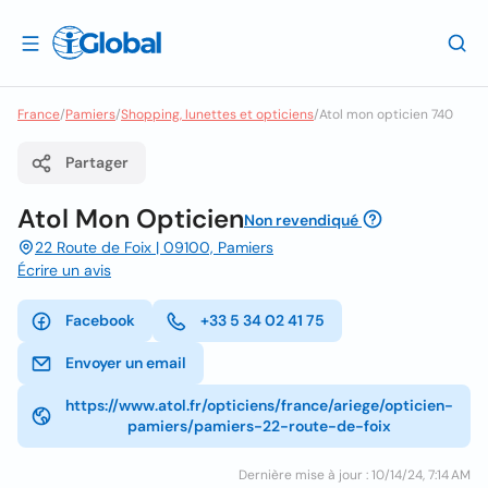
France
/
Pamiers
/
Shopping, lunettes et opticiens
/
Atol mon opticien 740
Partager
Atol Mon Opticien
Non revendiqué
22 Route de Foix | 09100, Pamiers
Écrire un avis
Facebook
+33 5 34 02 41 75
Envoyer un email
https://www.atol.fr/opticiens/france/ariege/opticien-
pamiers/pamiers-22-route-de-foix
Dernière mise à jour : 10/14/24, 7:14 AM