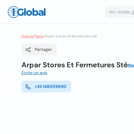
France
/
Paris
/
Arpar stores et fermetures ste
Partager
Arpar Stores Et Fermetures Sté
No
Écrire un avis
+33 148059690