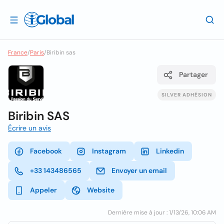
France
/
Paris
/
Biribin sas
Partager
SILVER ADHÉSION
Biribin SAS
Écrire un avis
Facebook
Instagram
Linkedin
+33 143486565
Envoyer un email
Appeler
Website
Dernière mise à jour : 1/13/26, 10:06 AM