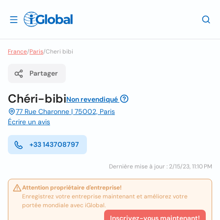
France
/
Paris
/
Cheri bibi
Partager
Chéri-bibi
Non revendiqué
77 Rue Charonne | 75002, Paris
Écrire un avis
+33 143708797
Dernière mise à jour : 2/15/23, 11:10 PM
Attention propriétaire d'entreprise!
Enregistrez votre entreprise maintenant et améliorez votre
portée mondiale avec iGlobal.
Inscrivez-vous maintenant!