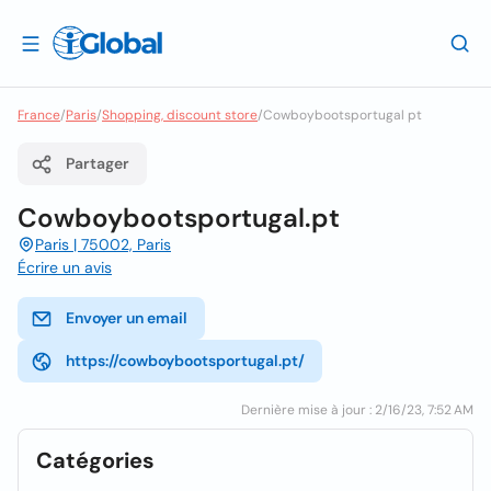
France
/
Paris
/
Shopping, discount store
/
Cowboybootsportugal pt
Partager
Cowboybootsportugal.pt
Paris | 75002, Paris
Écrire un avis
Envoyer un email
https://cowboybootsportugal.pt/
Dernière mise à jour : 2/16/23, 7:52 AM
Catégories