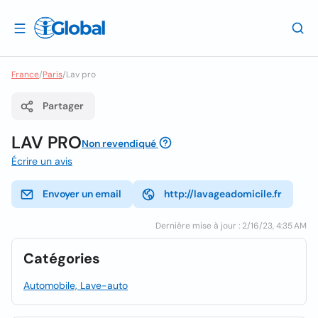
France
/
Paris
/
Lav pro
Partager
LAV PRO
Non revendiqué
Écrire un avis
Envoyer un email
http://lavageadomicile.fr
Dernière mise à jour : 2/16/23, 4:35 AM
Catégories
Automobile, Lave-auto